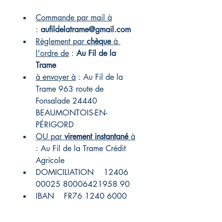
Commande par mail à
: 
aufildelatrame@gmail.com
Règlement par 
chèque
 à 
l'ordre de
 : 
Au Fil de la 
Trame 
à envoyer à
 : Au Fil de la 
Trame 963 route de 
Fonsalade 24440 
BEAUMONTOIS-EN-
PÉRIGORD   
OU par 
virement instantané
 à
: Au Fil de la Trame 
Crédit 
Agricole    
DOMICILIATION    12406 
00025 80006421958 90
IBAN    FR76 1240 6000 
2580 0064 2195 890