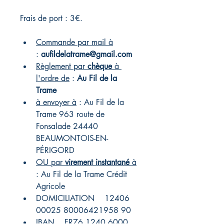
Frais de port : 3€.
Commande par mail à
: 
aufildelatrame@gmail.com
Règlement par 
chèque
 à 
l'ordre de
 : 
Au Fil de la 
Trame 
à envoyer à
 : Au Fil de la 
Trame 963 route de 
Fonsalade 24440 
BEAUMONTOIS-EN-
PÉRIGORD   
OU par 
virement instantané
 à
: Au Fil de la Trame 
Crédit 
Agricole    
DOMICILIATION    12406 
00025 80006421958 90
IBAN    FR76 1240 6000 