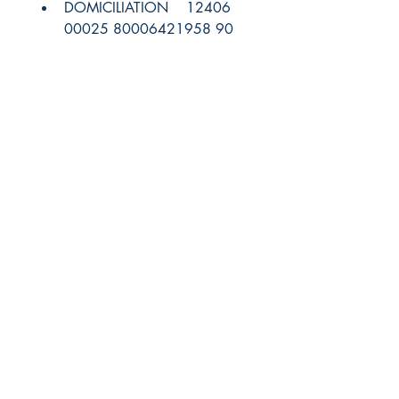
DOMICILIATION    12406 
00025 80006421958 90
IBAN    FR76 1240 6000 
2580 0064 2195 890
Association Au Fil de la Trame
Beaumontois en Périgord - 24440 -
France
0626302911
aufildelatrame@gmail.com
FAQ