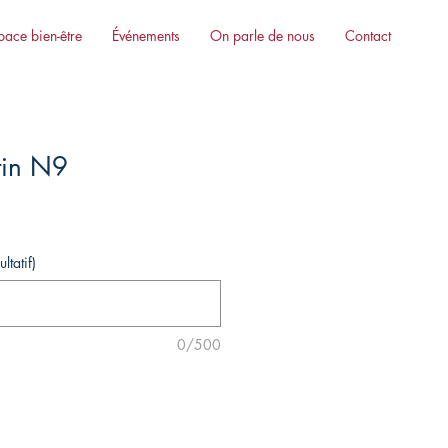
pace bien-être
Événements
On parle de nous
Contact
tin N9
ltatif)
0/500