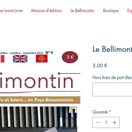
eau'mont Livre
Maison d'édition
Le Bellimontin
Boutique
Es
Le Bellimon
Prix
3,00 €
Hors frais de port (facu
Quantité
*