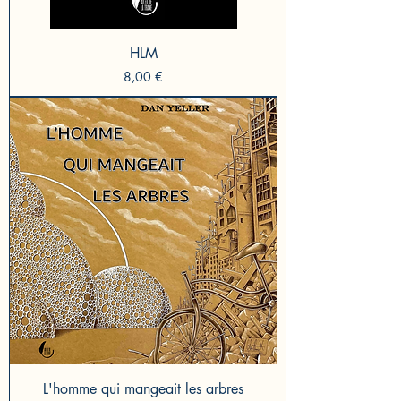
HLM
Prix
8,00 €
L'homme qui mangeait les arbres