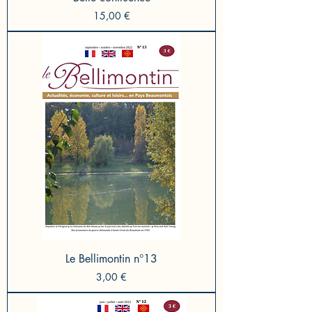
Prix
15,00 €
Le Bellimontin n°13
Prix
3,00 €