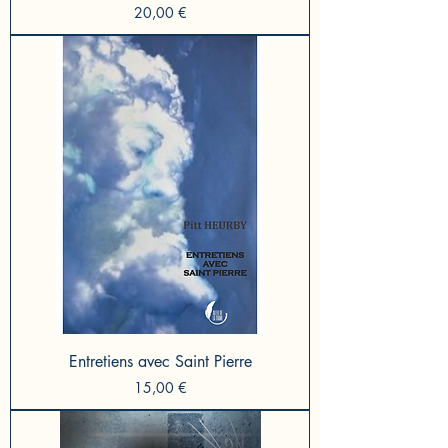
Prix
20,00 €
Entretiens avec Saint Pierre
Prix
15,00 €